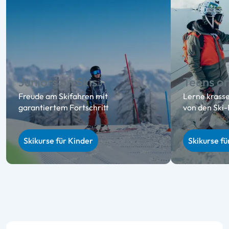
Juniors on Skis
Teens on
Freude am Skifahren mit
Lerne krasse
garantiertem Fortschritt
von den Ski-
Skikurse für Kinder
Skikurse fü