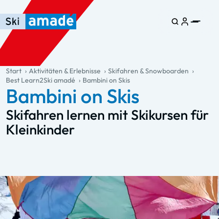
Zum Haupt-Inhalt springen
Springe zur Tabelle
Zur Haupt-Navigation springen
general.table-of-content
Start
Aktivitäten & Erlebnisse
Skifahren & Snowboarden
Best Learn2Ski amadé
Bambini on Skis
Bambini on Skis
Skifahren lernen mit Skikursen für
Kleinkinder