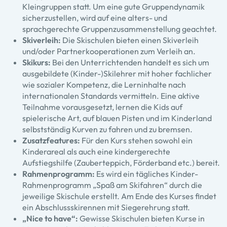
Kleingruppen statt. Um eine gute Gruppendynamik
sicherzustellen, wird auf eine alters- und
sprachgerechte Gruppenzusammenstellung geachtet.
Skiverleih:
Die Skischulen bieten einen Skiverleih
und/oder Partnerkooperationen zum Verleih an.
Skikurs:
Bei den Unterrichtenden handelt es sich um
ausgebildete (Kinder-)Skilehrer mit hoher fachlicher
wie sozialer Kompetenz, die Lerninhalte nach
internationalen Standards vermitteln. Eine aktive
Teilnahme vorausgesetzt, lernen die Kids auf
spielerische Art, auf blauen Pisten und im Kinderland
selbstständig Kurven zu fahren und zu bremsen.
Zusatzfeatures:
Für den Kurs stehen sowohl ein
Kinderareal als auch eine kindergerechte
Aufstiegshilfe (Zauberteppich, Förderband etc.) bereit.
Rahmenprogramm:
Es wird ein tägliches Kinder-
Rahmenprogramm „Spaß am Skifahren“ durch die
jeweilige Skischule erstellt. Am Ende des Kurses findet
ein Abschlussskirennen mit Siegerehrung statt.
„Nice to have“:
Gewisse Skischulen bieten Kurse in