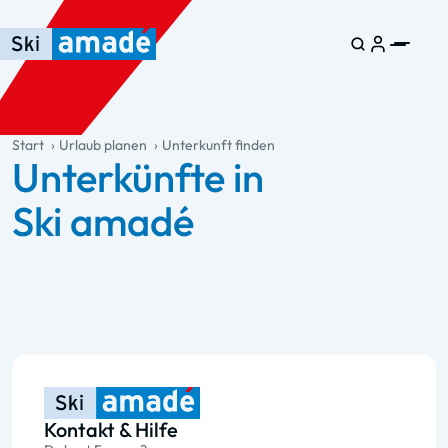
Zum Haupt-Inhalt springen
Springe zur Tabelle
Zur Haupt-Navigation springen
general.table-of-content
Start
Urlaub planen
Unterkunft finden
Unterkünfte in
Ski amadé
Kontakt & Hilfe