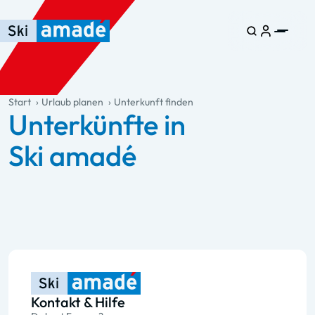
Zum Haupt-Inhalt springen
Springe zur Tabelle
Zur Haupt-Navigation springen
general.table-of-content
Start
Urlaub planen
Unterkunft finden
Unterkünfte in
Ski amadé
Kontakt & Hilfe