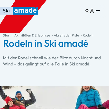
Zum Haupt-Inhalt springen
Springe zur Tabelle
Zur Haupt-Navigation springen
general.table-of-content
Start
Aktivitäten & Erlebnisse
Abseits der Piste
Rodeln
Rodeln in Ski amadé
Mit der Rodel schnell wie der Blitz durch Nacht und
Wind – das gelingt auf alle Fälle in Ski amadé.