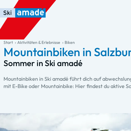
Zum Haupt-Inhalt springen
Springe zur Tabelle
Zur Haupt-Navigation springen
general.table-of-content
Start
Aktivitäten & Erlebnisse
Biken
Mountainbiken in Salzbu
Sommer in Ski amadé
Mountainbiken in Ski amadé führt dich auf abwechslungs
mit E-Bike oder Mountainbike: Hier findest du aktive