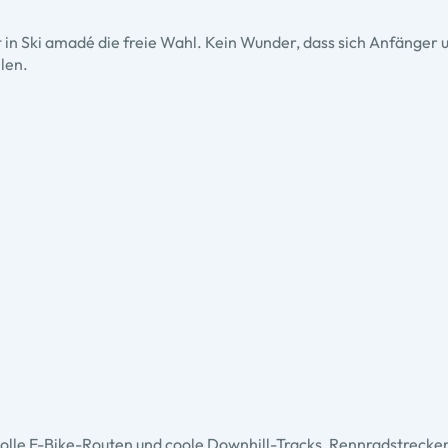
hat in Ski amadé die freie Wahl. Kein Wunder, dass sich Anfänger
len.
volle E-Bike-Routen und coole Downhill-Tracks, Rennradstrecke