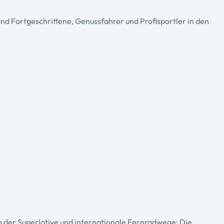
 und Fortgeschrittene, Genussfahrer und Profisportler in den
n der Superlative und internationale Fernradwege: Die