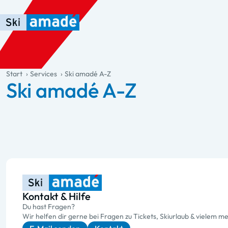
Zum Haupt-Inhalt springen
Springe zur Tabelle
Zur Haupt-Navigation springen
general.table-of-content
Start
Services
Ski amadé A-Z
Ski amadé A-Z
Kontakt & Hilfe
Du hast Fragen?
Wir helfen dir gerne bei Fragen zu Tickets, Skiurlaub & vielem me