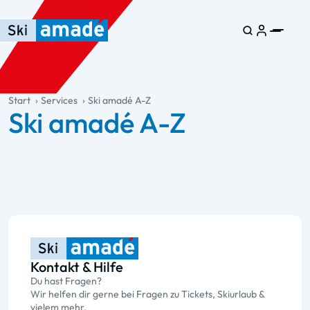
Zum Haupt-Inhalt springen
Springe zur Tabelle
Zur Haupt-Navigation springen
general.table-of-content
Start
Services
Ski amadé A-Z
Ski amadé A-Z
Kontakt & Hilfe
Du hast Fragen?
Wir helfen dir gerne bei Fragen zu Tickets, Skiurlaub &
vielem mehr.