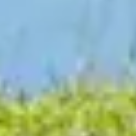
Tradition, Innovation und Gipfelerlebnisse seit
1926
Seilbahnen in Österreich stehen für komfortable Wege in
die Berge, moderne Technik und ein sicheres Gefühl vom
Einstieg bis zur Bergstation. Sie bringen dich im Sommer
direkt zu Wanderwegen, Aussichtspunkten und alpinen
Erlebnissen. Im Winter verbinden sie Skigebiete, Pisten und
Hütten zu einem vielseitigen Tag im Schnee.
Mit hohen Qualitätsstandards, laufender Innovation und
einem klaren Blick auf nachhaltige Entwicklung sind
Seilbahnen ein wichtiger Teil der alpinen Infrastruktur. Sie
stärken den Tourismus in den Regionen, schaffen kurze
Wege in die Natur und machen Bergerlebnisse für viele
Menschen einfach erreichbar.
Als Ski amadé sind wir froh, Teil dieser Gemeinschaft zu