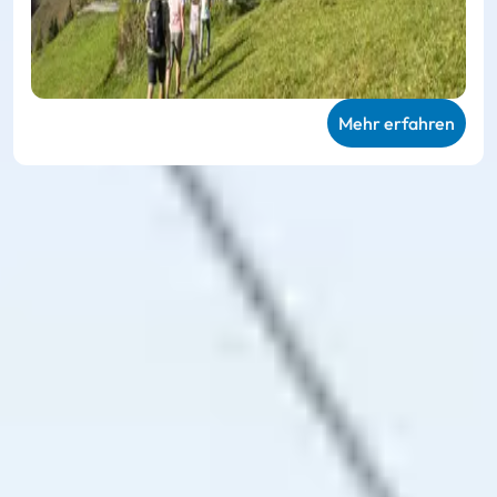
Mehr erfahren
Ski amadé ALL-IN Card
Green
Ganz persönliche Bergerlebnisse im Sommer
Die
Ski amadé ALL-IN Card Green
ermöglicht die
uneingeschränkte Nutzung der 27 teilnehmenden