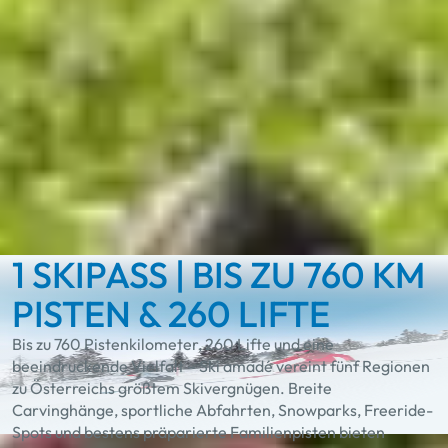
sein. Zusammen stehen wir für Qualität, Verlässlichkeit und
besondere Bergerlebnisse in Österreich – im Winter
genauso wie im Sommer.
Mehr zum Jubiläum
1 SKIPASS | BIS ZU 760 KM
PISTEN & 260 LIFTE
Bis zu 760 Pistenkilometer, 260 Lifte und eine
beeindruckende Vielfalt – Ski amadé vereint fünf Regionen
zu Österreichs größtem Skivergnügen. Breite
Carvinghänge, sportliche Abfahrten, Snowparks, Freeride-
Spots und bestens präparierte Familienpisten bieten