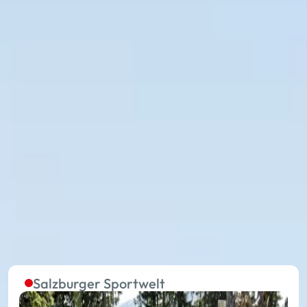
Die Sommerlifte in den
fünf Regionen sind
laufend in Betrieb
Ohne Anstrengung zum Ausgangsort
außergewöhnlicher Erlebnisse im Sommerurlaub: Mit
27 Sommerbergbahnen fährst du in den 17 Orten von
Ski amadé deinem Urlaubsglück entgegen.
Salzburger Sportwelt