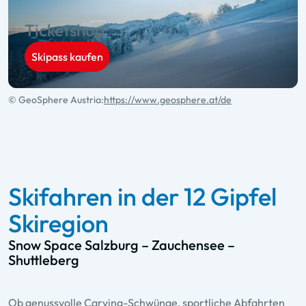
Ticketshop
Skipass kaufen
© GeoSphere Austria:
https://www.geosphere.at/de
Skifahren in der 12 Gipfel
Skiregion
Snow Space Salzburg – Zauchensee –
Shuttleberg
Ob genussvolle Carving-Schwünge, sportliche Abfahrten