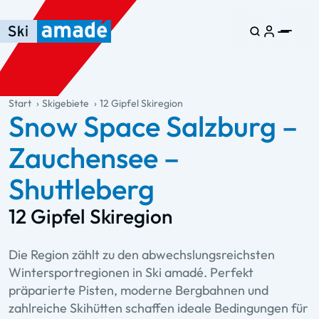
Zum Haupt-Inhalt springen
Springe zur Tabelle
Zur Haupt-Navigation springen
general.table-of-content
Start
Skigebiete
12 Gipfel Skiregion
Snow Space Salzburg –
Zauchensee –
Shuttleberg
12 Gipfel Skiregion
Die Region zählt zu den abwechslungsreichsten
Wintersportregionen in Ski amadé. Perfekt
präparierte Pisten, moderne Bergbahnen und
zahlreiche Skihütten schaffen ideale Bedingungen für