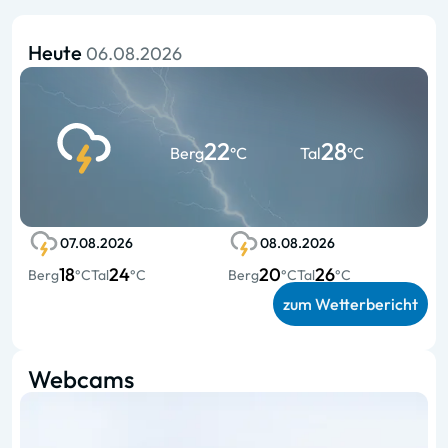
Heute
06.08.2026
22
28
Berg
°C
Tal
°C
07.08.2026
08.08.2026
18
24
20
26
Berg
°C
Tal
°C
Berg
°C
Tal
°C
zum Wetterbericht
Webcams