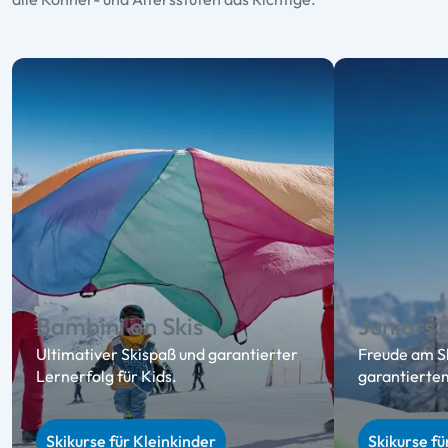
Bambini on Skis
Juniors 
Ultimativer Skispaß und garantierter
Freude am S
Lernerfolg für Kids.
garantiertem
Skikurse für Kleinkinder
Skikurse fü