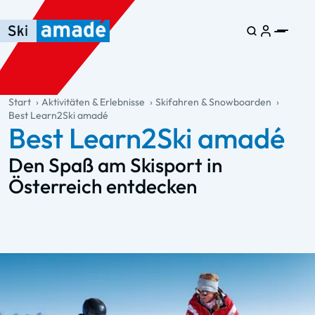
Zum Haupt-Inhalt springen
Springe zur Tabelle
Zur Haupt-Navigation springen
general.table-of-content
Start
Aktivitäten & Erlebnisse
Skifahren & Snowboarden
Best Learn2Ski amadé
Best Learn2Ski amadé
Den Spaß am Skisport in
Österreich entdecken