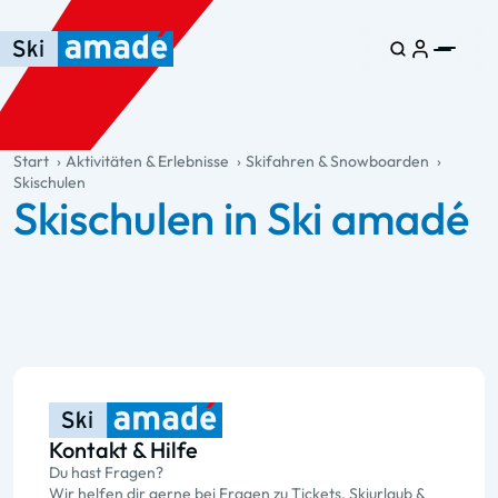
Zum Haupt-Inhalt springen
Springe zur Tabelle
Zur Haupt-Navigation springen
general.table-of-content
Start
Aktivitäten & Erlebnisse
Skifahren & Snowboarden
Skischulen
Skischulen in Ski amadé
Kontakt & Hilfe
Du hast Fragen?
Wir helfen dir gerne bei Fragen zu Tickets, Skiurlaub &