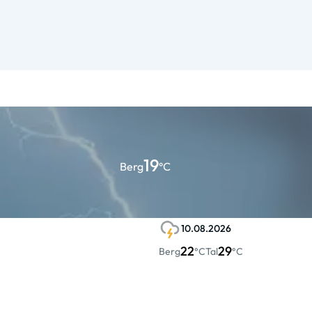
19
Berg
°C
10.08.2026
22
29
Berg
°C
Tal
°C