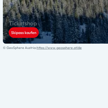
Ticketshop
Skipass kaufen
© GeoSphere Austria:
https://www.geosphere.at/de