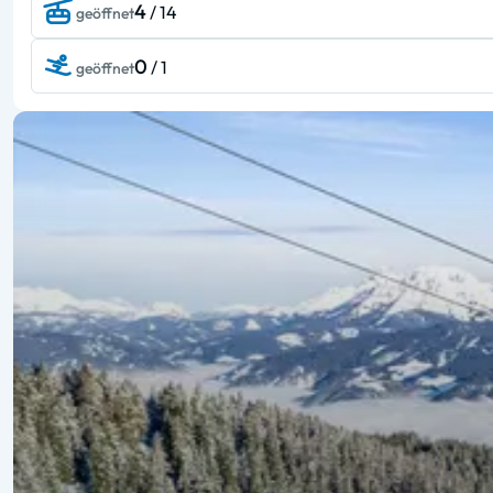
4
/ 14
geöffnet
0
/ 1
geöffnet