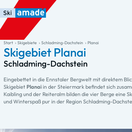
Zum Haupt-Inhalt springen
Springe zur Tabelle
Zur Haupt-Navigation springen
general.table-of-content
Start
Skigebiete
Schladming-Dachstein
Planai
Skigebiet Planai
Schladming-Dachstein
Eingebettet in die Ennstaler Bergwelt mit direktem Bl
Skigebiet
Planai
in der Steiermark befindet sich zus
Kaibling und der Reiteralm bilden die vier Berge eine S
und Winterspaß pur in der Region Schladming-Dachste