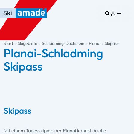
Zum Haupt-Inhalt springen
Springe zur Tabelle
Zur Haupt-Navigation springen
general.table-of-content
Start
Skigebiete
Schladming-Dachstein
Planai
Skipass
Planai-Schladming
Skipass
Skipass
Mit einem Tagesskipass der Planai kannst du alle