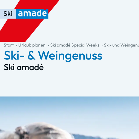
Zum Haupt-Inhalt springen
Springe zur Tabelle
Zur Haupt-Navigation springen
general.table-of-content
Start
Urlaub planen
Ski amadé Special Weeks
Ski- und Weinge
Ski- & Weingenuss
Ski amadé