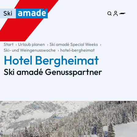
Zum Haupt-Inhalt springen
Springe zur Tabelle
Zur Haupt-Navigation springen
general.table-of-content
Start
Urlaub planen
Ski amadé Special Weeks
Ski- und Weingenusswoche
hotel-bergheimat
Hotel Bergheimat
Ski amadé Genusspartner