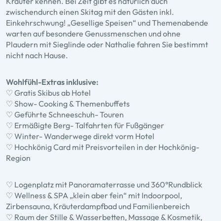
Kräuter kennen. Bei Zeit gibt es natürlich auch
zwischendurch einen Skitag mit den Gästen inkl.
Einkehrschwung! „Gesellige Speisen“ und Themenabende
warten auf besondere Genussmenschen und ohne
Plaudern mit Sieglinde oder Nathalie fahren Sie bestimmt
nicht nach Hause.
Wohlfühl-Extras inklusive:
♡ Gratis Skibus ab Hotel
♡ Show- Cooking & Themenbuffets
♡ Geführte Schneeschuh- Touren
♡ Ermäßigte Berg- Talfahrten für Fußgänger
♡ Winter- Wanderwege direkt vorm Hotel
♡ Hochkönig Card mit Preisvorteilen in der Hochkönig-
Region
♡ Logenplatz mit Panoramaterrasse und 360°Rundblick
♡ Wellness & SPA „klein aber fein“ mit Indoorpool,
Zirbensauna, Kräuterdampfbad und Familienbereich
♡ Raum der Stille & Wasserbetten, Massage & Kosmetik,