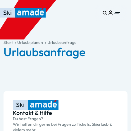
Zum Haupt-Inhalt springen
Springe zur Tabelle
Zur Haupt-Navigation springen
general.table-of-content
Start
Urlaub planen
Urlaubsanfrage
Urlaubsanfrage
Kontakt & Hilfe
Du hast Fragen?
Wir helfen dir gerne bei Fragen zu Tickets, Skiurlaub &
vielem mehr.