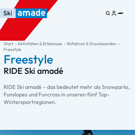
Zum Haupt-Inhalt springen
Springe zur Tabelle
Zur Haupt-Navigation springen
general.table-of-content
Start
Aktivitäten & Erlebnisse
Skifahren & Snowboarden
Freestyle
Freestyle
RIDE Ski amadé
RIDE Ski amadé – das bedeutet mehr als Snowparks,
Funslopes und Funcross in unseren fünf Top-
Wintersportregionen.