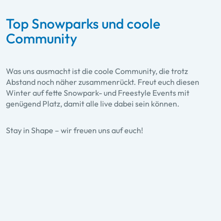
Top Snowparks und coole
Community
Was uns ausmacht ist die coole Community, die trotz
Abstand noch näher zusammenrückt. Freut euch diesen
Winter auf fette Snowpark- und Freestyle Events mit
Cash4Tricks-Tour
genügend Platz, damit alle live dabei sein können.
Bei 10 Stopps können bei der
Cash4Tricks-Tour Tricks zu echtem
Stay in Shape – wir freuen uns auf euch!
Geld gemacht werden. Bei einer Tour
durch die Snowparks von Ski amadé
bewerten Judges das Können aller
Teilnehmer und belohnen die besten
Tricks. MIT SAMMELPASS!