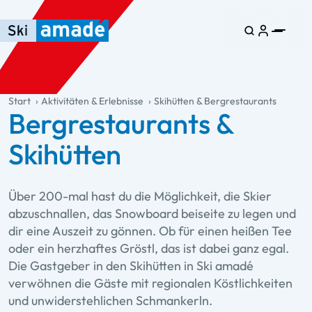
Zum Haupt-Inhalt springen
Springe zur Tabelle
Zur Haupt-Navigation springen
general.table-of-content
Start
Aktivitäten & Erlebnisse
Skihütten & Bergrestaurants
Bergrestaurants &
Skihütten
Über 200-mal hast du die Möglichkeit, die Skier
abzuschnallen, das Snowboard beiseite zu legen und
dir eine Auszeit zu gönnen. Ob für einen heißen Tee
oder ein herzhaftes Gröstl, das ist dabei ganz egal.
Die Gastgeber in den Skihütten in Ski amadé
verwöhnen die Gäste mit regionalen Köstlichkeiten
und unwiderstehlichen Schmankerln.