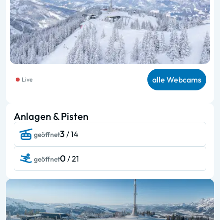
alle Webcams
Live
Anlagen & Pisten
3
/ 14
geöffnet
0
/ 21
geöffnet