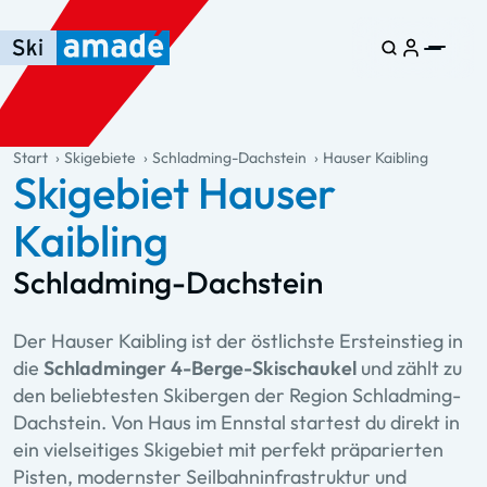
Zum Haupt-Inhalt springen
Springe zur Tabelle
Zur Haupt-Navigation springen
general.table-of-content
Start
Skigebiete
Schladming-Dachstein
Hauser Kaibling
Skigebiet Hauser
Kaibling
Schladming-Dachstein
Der Hauser Kaibling ist der östlichste Ersteinstieg in
die
Schladminger 4-Berge-Skischaukel
und zählt zu
den beliebtesten Skibergen der Region Schladming-
Dachstein. Von Haus im Ennstal startest du direkt in
ein vielseitiges Skigebiet mit perfekt präparierten
Pisten, modernster Seilbahninfrastruktur und