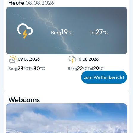
Heute
08.08.2026
19
27
Berg
°C
Tal
°C
09.08.2026
10.08.2026
23
30
22
29
Berg
°C
Tal
°C
Berg
°C
Tal
°C
zum Wetterbericht
Webcams