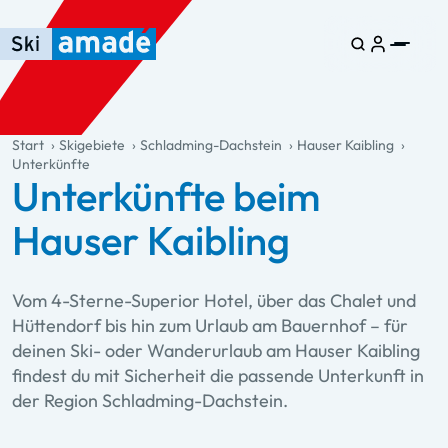
Zum Haupt-Inhalt springen
Springe zur Tabelle
Zur Haupt-Navigation springen
general.table-of-content
Start
Skigebiete
Schladming-Dachstein
Hauser Kaibling
Unterkünfte
Unterkünfte beim
Hauser Kaibling
Vom 4-Sterne-Superior Hotel, über das Chalet und
Hüttendorf bis hin zum Urlaub am Bauernhof – für
deinen Ski- oder Wanderurlaub am Hauser Kaibling
findest du mit Sicherheit die passende Unterkunft in
der Region Schladming-Dachstein.