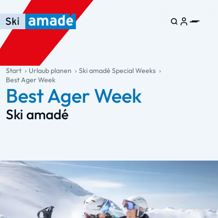
Zum Haupt-Inhalt springen
Springe zur Tabelle
Zur Haupt-Navigation springen
general.table-of-content
Start
Urlaub planen
Ski amadé Special Weeks
Best Ager Week
Best Ager Week
Ski amadé