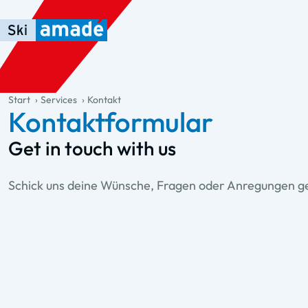
Zum Haupt-Inhalt springen
Springe zur Tabelle
Zur Haupt-Navigation springen
general.table-of-content
Start
Services
Kontakt
Kontaktformular
Get in touch with us
Schick uns deine Wünsche, Fragen oder Anregungen ger