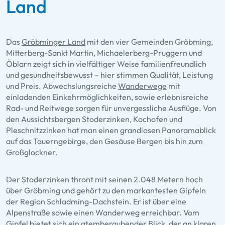
Land
Das
Gröbminger Land
mit den vier Gemeinden Gröbming,
Mitterberg-Sankt Martin, Michaelerberg-Pruggern und
Öblarn zeigt sich in vielfältiger Weise familienfreundlich
und gesundheitsbewusst – hier stimmen Qualität, Leistung
und Preis. Abwechslungsreiche
Wanderwege
mit
einladenden Einkehrmöglichkeiten, sowie erlebnisreiche
Rad- und Reitwege sorgen für unvergessliche Ausflüge. Von
den Aussichtsbergen Stoderzinken, Kochofen und
Pleschnitzzinken hat man einen grandiosen Panoramablick
auf das Tauerngebirge, den Gesäuse Bergen bis hin zum
Großglockner.
Der Stoderzinken thront mit seinen 2.048 Metern hoch
über Gröbming und gehört zu den markantesten Gipfeln
der Region Schladming-Dachstein. Er ist über eine
Alpenstraße sowie einen Wanderweg erreichbar. Vom
Gipfel bietet sich ein atemberaubender Blick, der an klaren