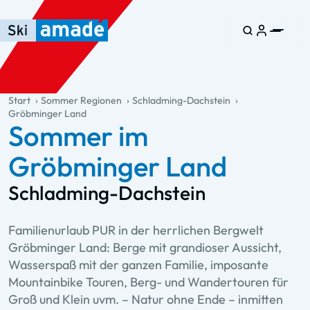
Zum Haupt-Inhalt springen
Springe zur Tabelle
Zur Haupt-Navigation springen
general.table-of-content
Start
Sommer Regionen
Schladming-Dachstein
Gröbminger Land
Sommer im
Gröbminger Land
Schladming-Dachstein
Familienurlaub PUR in der herrlichen Bergwelt
Gröbminger Land: Berge mit grandioser Aussicht,
Wasserspaß mit der ganzen Familie, imposante
Mountainbike Touren, Berg- und Wandertouren für
Groß und Klein uvm. – Natur ohne Ende – inmitten