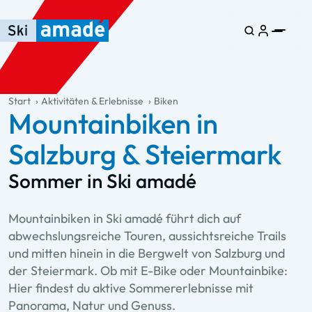
Zum Haupt-Inhalt springen
Springe zur Tabelle
Zur Haupt-Navigation springen
general.table-of-content
Start
Aktivitäten & Erlebnisse
Biken
Mountainbiken in
Salzburg & Steiermark
Sommer in Ski amadé
Mountainbiken in Ski amadé führt dich auf
abwechslungsreiche Touren, aussichtsreiche Trails
und mitten hinein in die Bergwelt von Salzburg und
der Steiermark. Ob mit E-Bike oder Mountainbike:
Hier findest du aktive Sommererlebnisse mit
Panorama, Natur und Genuss.