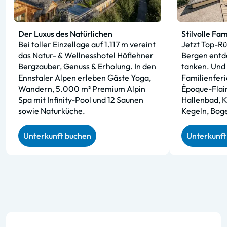
Der Luxus des Natürlichen
Stilvolle Fam
Bei toller Einzellage auf 1.117 m vereint
Jetzt Top-Rü
das Natur- & Wellnesshotel Höflehner
Bergen entde
Bergzauber, Genuss & Erholung. In den
tanken. Und 
Ennstaler Alpen erleben Gäste Yoga,
Familienferi
Wandern, 5.000 m² Premium Alpin
Époque-Flair,
Spa mit Infinity-Pool und 12 Saunen
Hallenbad, K
sowie Naturküche.
Kegeln, Bog
Unterkunft buchen
Unterkunft