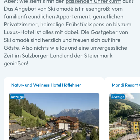
Aber: wie sieht's mit der
passenden Unterkunft
aus?
Das Angebot von Ski amadé ist riesengroß: vom
familienfreundlichen Appartement, gemütlichen
Privatzimmer, heimelige Frühstückspension bis zum
Luxus-Hotel ist alles mit dabei. Die Gastgeber von
Ski amadé sind herzlich und freuen sich auf ihre
Gäste. Also nichts wie los und eine unvergessliche
Zeit im Salzburger Land und der Steiermark
genießen!
Natur- und Wellness Hotel Höflehner
Mondi Resort 
Anzeige
Anzeige