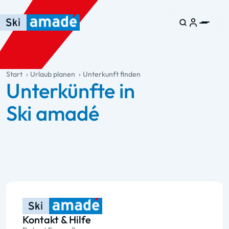
Zum Haupt-Inhalt springen
Springe zur Tabelle
Zur Haupt-Navigation springen
general.table-of-content
Start
Urlaub planen
Unterkunft finden
Unterkünfte in
Ski amadé
Kontakt & Hilfe