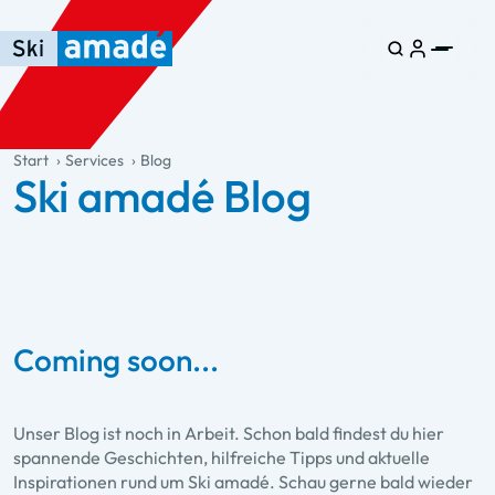
Zum Haupt-Inhalt springen
Springe zur Tabelle
Zur Haupt-Navigation springen
general.table-of-content
Start
Services
Blog
Ski amadé Blog
Coming soon...
Unser Blog ist noch in Arbeit. Schon bald findest du hier
spannende Geschichten, hilfreiche Tipps und aktuelle
Inspirationen rund um Ski amadé. Schau gerne bald wieder