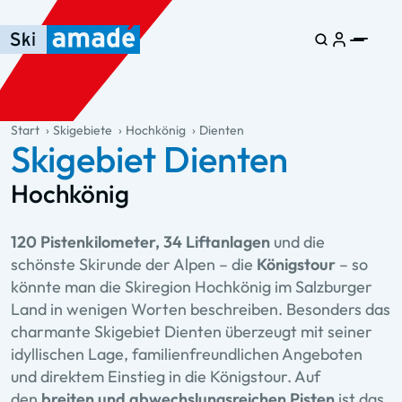
Zum Haupt-Inhalt springen
Springe zur Tabelle
Zur Haupt-Navigation springen
general.table-of-content
Start
Skigebiete
Hochkönig
Dienten
Skigebiet Dienten
Hochkönig
120 Pistenkilometer, 34 Liftanlagen
und die
schönste Skirunde der Alpen – die
Königstour
– so
könnte man die Skiregion Hochkönig im Salzburger
Land in wenigen Worten beschreiben. Besonders das
charmante Skigebiet Dienten überzeugt mit seiner
idyllischen Lage, familienfreundlichen Angeboten
und direktem Einstieg in die Königstour. Auf
den
breiten und abwechslungsreichen Pisten
ist das