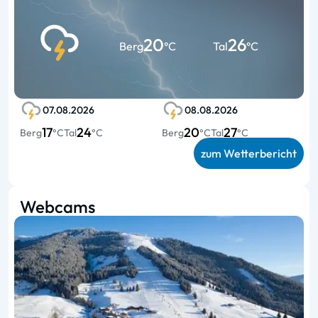
20
26
Berg
°C
Tal
°C
07.08.2026
08.08.2026
17
24
20
27
Berg
°C
Tal
°C
Berg
°C
Tal
°C
zum Wetterbericht
Webcams