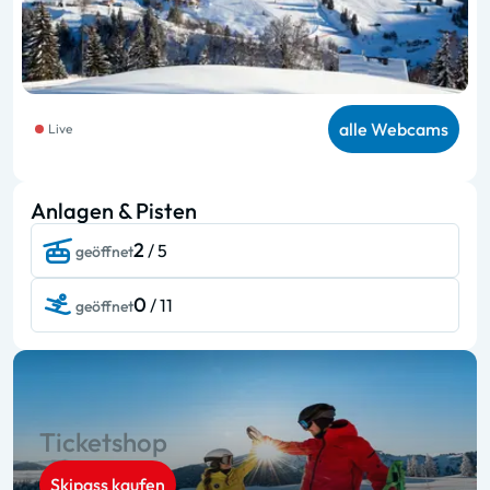
alle Webcams
Live
Anlagen & Pisten
2
/ 5
geöffnet
0
/ 11
geöffnet
Ticketshop
Skipass kaufen