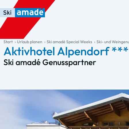
Zum Haupt-Inhalt springen
Springe zur Tabelle
Zur Haupt-Navigation springen
general.table-of-content
Start
Urlaub planen
Ski amadé Special Weeks
Ski- und Weinge
Aktivhotel Alpendorf **
Ski amadé Genusspartner