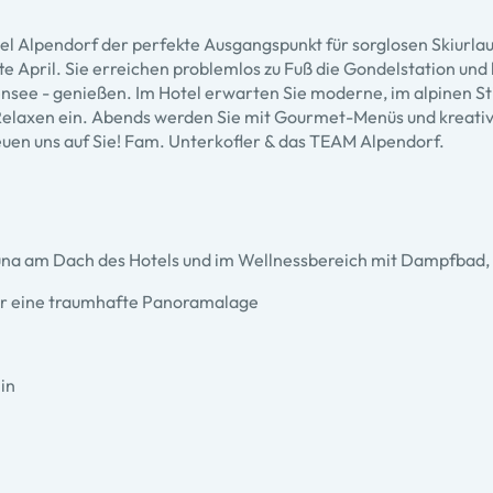
otel Alpendorf der perfekte Ausgangspunkt für sorglosen Skiurl
e April. Sie erreichen problemlos zu Fuß die Gondelstation un
ensee - genießen. Im Hotel erwarten Sie moderne, im alpinen S
laxen ein. Abends werden Sie mit Gourmet-Menüs und kreativen
en uns auf Sie! Fam. Unterkofler & das TEAM Alpendorf.
una am Dach des Hotels und im Wellnessbereich mit Dampfbad,
er eine traumhafte Panoramalage
in