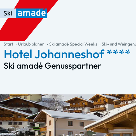
Zum Haupt-Inhalt springen
Springe zur Tabelle
Zur Haupt-Navigation springen
general.table-of-content
Start
Urlaub planen
Ski amadé Special Weeks
Ski- und Weinge
Hotel Johanneshof ****
Ski amadé Genusspartner