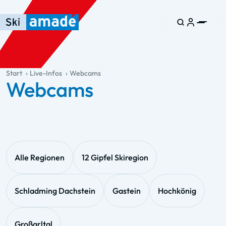
Zum Haupt-Inhalt springen
Springe zur Tabelle
Zur Haupt-Navigation springen
general.table-of-content
Start
Live-Infos
Webcams
Webcams
Alle Regionen
12 Gipfel Skiregion
Schladming Dachstein
Gastein
Hochkönig
Großarltal