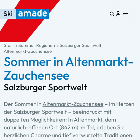
Zum Haupt-Inhalt springen
Springe zur Tabelle
Zur Haupt-Navigation springen
general.table-of-content
Start
Sommer Regionen
Salzburger Sportwelt
Altenmarkt-Zauchensee
Sommer in Altenmarkt-
Zauchensee
Salzburger Sportwelt
Der Sommer in
Altenmarkt-Zauchensee
– im Herzen
der Salzburger Sportwelt – beeindruckt mit
doppelten Möglichkeiten: In Altenmarkt, dem
natürlich-offenen Ort (842 m) im Tal, erleben Sie
herzlichen Charme und tief verwurzelte Traditionen