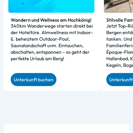
Wandern und Wellness am Hochkönig!
Stilvolle Fam
340km Wanderwege starten direkt bei
Jetzt Top-Rü
der Hoteltüre. Almwellness mit Indoor-
Bergen entde
&
beheiztem Outdoor-Pool,
tanken. Und 
Saunalandschaft uvm. Eintauchen,
Familienferi
abschalten, entspannen – so geht der
Époque-Flair,
perfekte Urlaub am Berg!
Hallenbad, K
Kegeln, Bog
Unterkunft buchen
Unterkunft