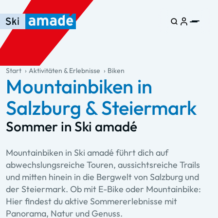
Zum Haupt-Inhalt springen
Springe zur Tabelle
Zur Haupt-Navigation springen
general.table-of-content
Start
Aktivitäten & Erlebnisse
Biken
Mountainbiken in
Salzburg & Steiermark
Sommer in Ski amadé
Mountainbiken in Ski amadé führt dich auf
abwechslungsreiche Touren, aussichtsreiche Trails
und mitten hinein in die Bergwelt von Salzburg und
der Steiermark. Ob mit E-Bike oder Mountainbike:
Hier findest du aktive Sommererlebnisse mit
Panorama, Natur und Genuss.