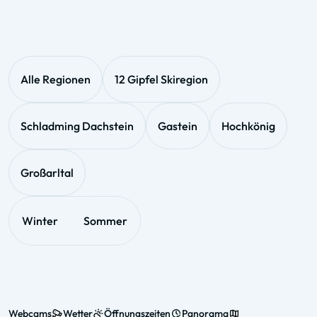
Alle Regionen
12 Gipfel Skiregion
Schladming Dachstein
Gastein
Hochkönig
Großarltal
Winter
Sommer
Webcams
Wetter
Öffnungszeiten
Panorama