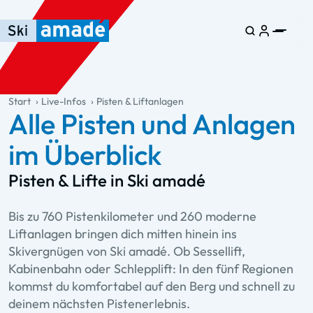
Zum Haupt-Inhalt springen
Springe zur Tabelle
Zur Haupt-Navigation springen
general.table-of-content
Start
Live-Infos
Pisten & Liftanlagen
Alle Pisten und Anlagen
im Überblick
Pisten & Lifte in Ski amadé
Bis zu 760 Pistenkilometer und 260 moderne
Liftanlagen bringen dich mitten hinein ins
Skivergnügen von Ski amadé. Ob Sessellift,
Kabinenbahn oder Schlepplift: In den fünf Regionen
kommst du komfortabel auf den Berg und schnell zu
deinem nächsten Pistenerlebnis.