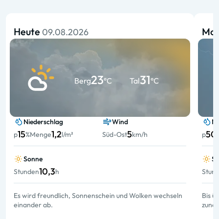
Heute
Mo
09.08.2026
23
31
Berg
°C
Tal
°C
Niederschlag
Wind
Ni
15
1,2
5
50
p
%
Menge
l/m²
Süd-Ost
km/h
p
Sonne
S
10,3
Stunden
h
Stun
Es wird freundlich, Sonnenschein und Wolken wechseln
Bis ü
einander ab.
zuneh