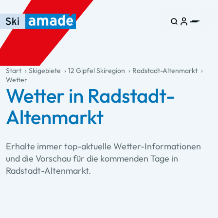
Zum Haupt-Inhalt springen
Springe zur Tabelle
Zur Haupt-Navigation springen
general.table-of-content
Start
Skigebiete
12 Gipfel Skiregion
Radstadt-Altenmarkt
Wetter
Wetter in Radstadt-
Altenmarkt
Erhalte immer top-aktuelle Wetter-Informationen
und die Vorschau für die kommenden Tage in
Radstadt-Altenmarkt.