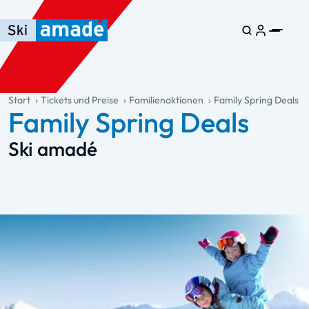
Zum Haupt-Inhalt springen
Springe zur Tabelle
Zur Haupt-Navigation springen
general.table-of-content
Start
Tickets und Preise
Familienaktionen
Family Spring Deals
Family Spring Deals
Ski amadé