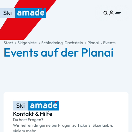
Zum Haupt-Inhalt springen
Springe zur Tabelle
Zur Haupt-Navigation springen
general.table-of-content
Start
Skigebiete
Schladming-Dachstein
Planai
Events
Events auf der Planai
Kontakt & Hilfe
Du hast Fragen?
Wir helfen dir gerne bei Fragen zu Tickets, Skiurlaub &
vielem mehr.