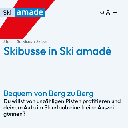
Zum Haupt-Inhalt springen
Springe zur Tabelle
Zur Haupt-Navigation springen
general.table-of-content
Start
Services
Skibus
Skibusse in Ski amadé
Bequem von Berg zu Berg
Du willst von unzähligen Pisten profitieren und
deinem Auto im Skiurlaub eine kleine Auszeit
gönnen?