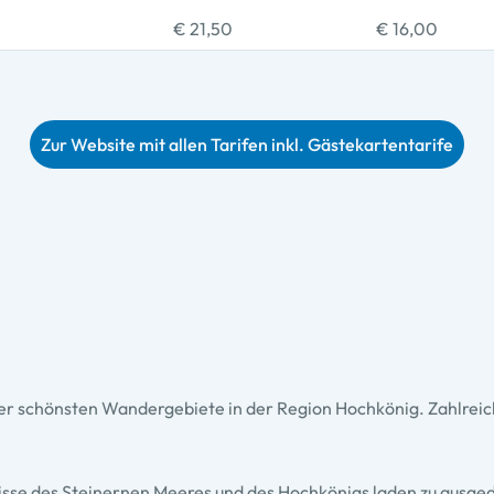
€ 21,50
€ 16,00
Zur Website mit allen Tarifen inkl. Gästekartentarife
s der schönsten Wandergebiete in der Region Hochkönig. Zahlre
ulisse des Steinernen Meeres und des Hochkönigs laden zu aus