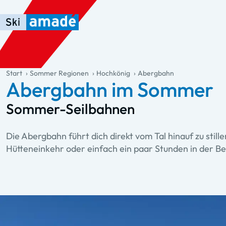
Zum Haupt-Inhalt springen
Springe zur Tabelle
Zur Haupt-Navigation springen
general.table-of-content
Start
Sommer Regionen
Hochkönig
Abergbahn
Abergbahn im Sommer
Sommer-Seilbahnen
Die Abergbahn führt dich direkt vom Tal hinauf zu st
Hütteneinkehr oder einfach ein paar Stunden in der 