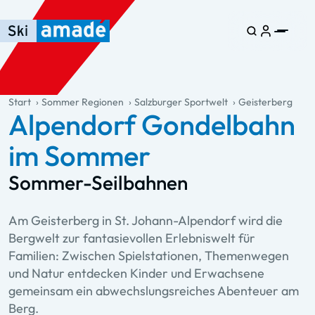
Zum Haupt-Inhalt springen
Springe zur Tabelle
Zur Haupt-Navigation springen
general.table-of-content
Start
Sommer Regionen
Salzburger Sportwelt
Geisterberg
Alpendorf Gondelbahn
im Sommer
Sommer-Seilbahnen
Am Geisterberg in St. Johann-Alpendorf wird die
Bergwelt zur fantasievollen Erlebniswelt für
Familien: Zwischen Spielstationen, Themenwegen
und Natur entdecken Kinder und Erwachsene
gemeinsam ein abwechslungsreiches Abenteuer am
Berg.