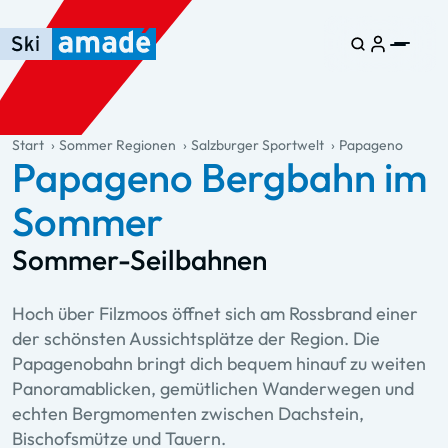
Zum Haupt-Inhalt springen
Springe zur Tabelle
Zur Haupt-Navigation springen
general.table-of-content
Start
Sommer Regionen
Salzburger Sportwelt
Papageno
Papageno Bergbahn im
Sommer
Sommer-Seilbahnen
Hoch über Filzmoos öffnet sich am Rossbrand einer
der schönsten Aussichtsplätze der Region. Die
Papagenobahn bringt dich bequem hinauf zu weiten
Panoramablicken, gemütlichen Wanderwegen und
echten Bergmomenten zwischen Dachstein,
Bischofsmütze und Tauern.