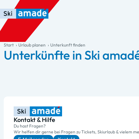
Zum Haupt-Inhalt springen
Springe zur Tabelle
Zur Haupt-Navigation springen
general.table-of-content
Start
Urlaub planen
Unterkunft finden
Unterkünfte in Ski amad
Kontakt & Hilfe
Du hast Fragen?
Wir helfen dir gerne bei Fragen zu Tickets, Skiurlaub & vielem me