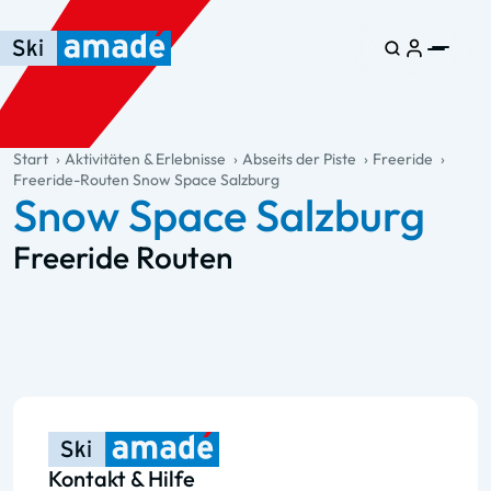
Zum Haupt-Inhalt springen
Springe zur Tabelle
Zur Haupt-Navigation springen
general.table-of-content
Start
Aktivitäten & Erlebnisse
Abseits der Piste
Freeride
Freeride-Routen Snow Space Salzburg
Snow Space Salzburg
Freeride Routen
Kontakt & Hilfe