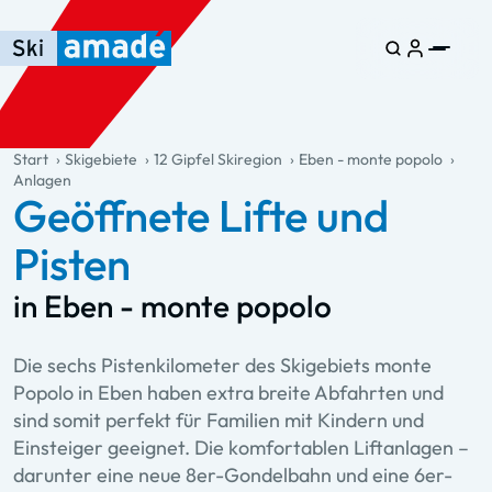
Zum Haupt-Inhalt springen
Springe zur Tabelle
Zur Haupt-Navigation springen
general.table-of-content
Start
Skigebiete
12 Gipfel Skiregion
Eben - monte popolo
Anlagen
Geöffnete Lifte und
Pisten
in Eben - monte popolo
Die sechs Pistenkilometer des Skigebiets monte
Popolo in Eben haben extra breite Abfahrten und
sind somit perfekt für Familien mit Kindern und
Einsteiger geeignet. Die komfortablen Liftanlagen –
darunter eine neue 8er-Gondelbahn und eine 6er-