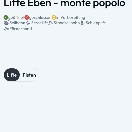
Lifte Eben - monte popolo
geöffnet
geschlossen
in Vorbereitung
Seilbahn
Sessellift
Standseilbahn
Schlepplift
Förderband
Status & Name
Typ & Pers.
Talstation
Bergstation
Betriebszeiten
Lifte
Pisten