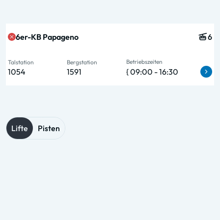
Status & Name
Typ & Pers.
Talstation
Bergstation
Betriebszeiten
6er-KB Papageno
6
Betriebszeiten
Talstation
Bergstation
1054
1591
{ 09:00 - 16:30
Lifte
Pisten