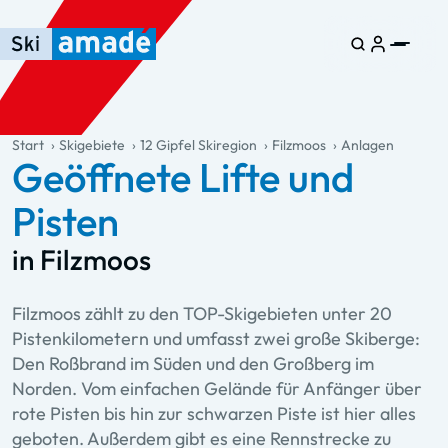
Zum Haupt-Inhalt springen
Springe zur Tabelle
Zur Haupt-Navigation springen
general.table-of-content
Start
Skigebiete
12 Gipfel Skiregion
Filzmoos
Anlagen
Geöffnete Lifte und
Pisten
in Filzmoos
Filzmoos zählt zu den TOP-Skigebieten unter 20
Pistenkilometern und umfasst zwei große Skiberge:
Den Roßbrand im Süden und den Großberg im
Norden. Vom einfachen Gelände für Anfänger über
rote Pisten bis hin zur schwarzen Piste ist hier alles
geboten. Außerdem gibt es eine Rennstrecke zu