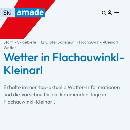
Zum Haupt-Inhalt springen
Springe zur Tabelle
Zur Haupt-Navigation springen
general.table-of-content
Start
Skigebiete
12 Gipfel Skiregion
Flachauwinkl-Kleinarl
Wetter
Wetter in Flachauwinkl-
Kleinarl
Erhalte immer top-aktuelle Wetter-Informationen
und die Vorschau für die kommenden Tage in
Flachauwinkl-Kleinarl.