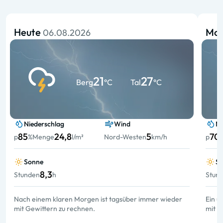
Heute
Mo
06.08.2026
21
27
Berg
°C
Tal
°C
Niederschlag
Wind
Ni
85
24,8
5
70
p
%
Menge
l/m²
Nord-Westen
km/h
p
Sonne
S
8,3
Stunden
h
Stun
Nach einem klaren Morgen ist tagsüber immer wieder
Ein ü
mit Gewittern zu rechnen.
mit G