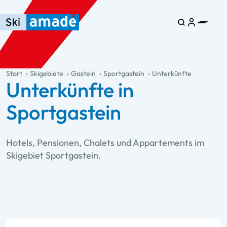
Zum Haupt-Inhalt springen
Springe zur Tabelle
Zur Haupt-Navigation springen
general.table-of-content
Start
Skigebiete
Gastein
Sportgastein
Unterkünfte
Unterkünfte in
Sportgastein
Hotels, Pensionen, Chalets und Appartements im
Skigebiet Sportgastein.