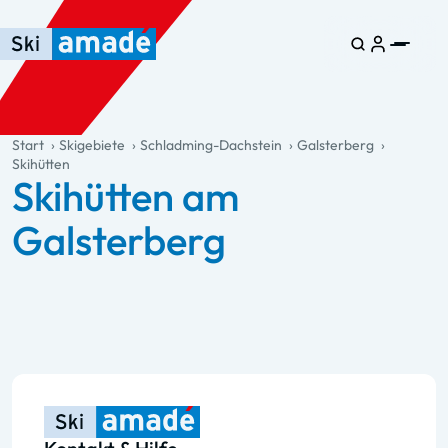
Zum Haupt-Inhalt springen
Springe zur Tabelle
Zur Haupt-Navigation springen
general.table-of-content
Start
Skigebiete
Schladming-Dachstein
Galsterberg
Skihütten
Skihütten am
Galsterberg