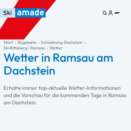
Zum Haupt-Inhalt springen
Springe zur Tabelle
Zur Haupt-Navigation springen
general.table-of-content
Start
Skigebiete
Schladming-Dachstein
Ski Rittisberg / Ramsau
Wetter
Wetter in Ramsau am
Dachstein
Erhalte immer top-aktuelle Wetter-Informationen
und die Vorschau für die kommenden Tage in Ramsau
am Dachstein.