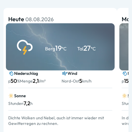
Heute
Mo
08.08.2026
19
27
Berg
°C
Tal
°C
Niederschlag
Wind
Ni
50
2,1
5
15
p
%
Menge
l/m²
Nord-Ost
km/h
p
%
Sonne
S
7,2
Stunden
h
Stun
Dichte Wolken und Nebel, auch ist immer wieder mit
In de
Gewitterregen zu rechnen.
wird 