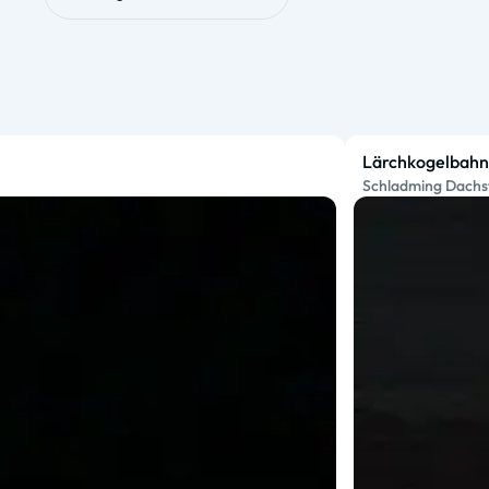
Lärchkogelbahn
Schladming Dachs