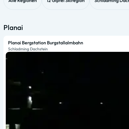
Alle Regionen
12 Gipfel Skiregion
Schladming Dach
Planai
Planai Bergstation Burgstallalmbahn
Schladming Dachstein