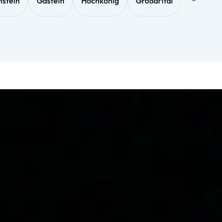
stein
Gastein
Hochkönig
Großarltal