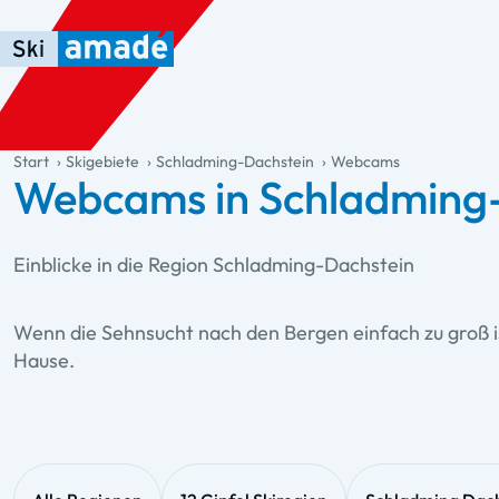
Zum Haupt-Inhalt springen
Springe zur Tabelle
Zur Haupt-Navigation springen
general.table-of-content
Start
Skigebiete
Schladming-Dachstein
Webcams
Webcams in Schladming
Einblicke in die Region Schladming-Dachstein
Wenn die Sehnsucht nach den Bergen einfach zu groß is
Hause.