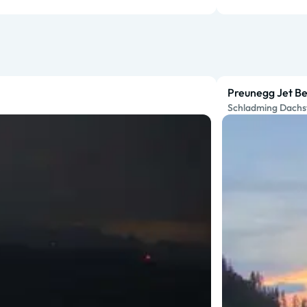
Preunegg Jet Be
Schladming Dachs