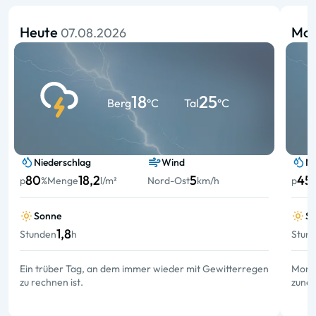
Heute
Mo
07.08.2026
18
25
Berg
°C
Tal
°C
Niederschlag
Wind
Ni
80
18,2
5
45
p
%
Menge
l/m²
Nord-Ost
km/h
p
Sonne
S
1,8
Stunden
h
Stun
Ein trüber Tag, an dem immer wieder mit Gewitterregen
Morge
zu rechnen ist.
zune