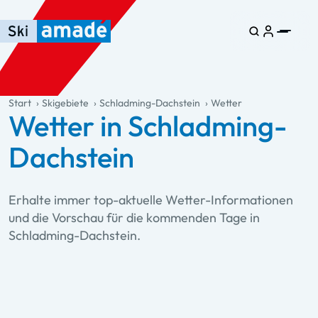
Zum Haupt-Inhalt springen
Springe zur Tabelle
Zur Haupt-Navigation springen
general.table-of-content
Start
Skigebiete
Schladming-Dachstein
Wetter
Wetter in Schladming-
Dachstein
Erhalte immer top-aktuelle Wetter-Informationen
und die Vorschau für die kommenden Tage in
Schladming-Dachstein.